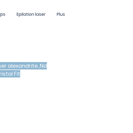
rps
Epilation laser
Plus
er alexandrite ,Nd
istal Fit