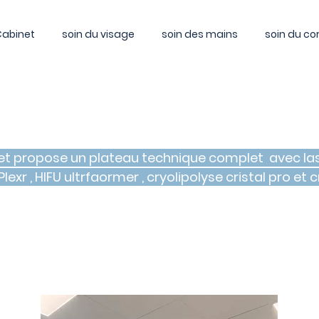
Cabinet
soin du visage
soin des mains
soin du co
et propose un plateau technique complet avec las
 ,Plexr , HIFU ultrfaormer , cryolipolyse cristal pro et cr