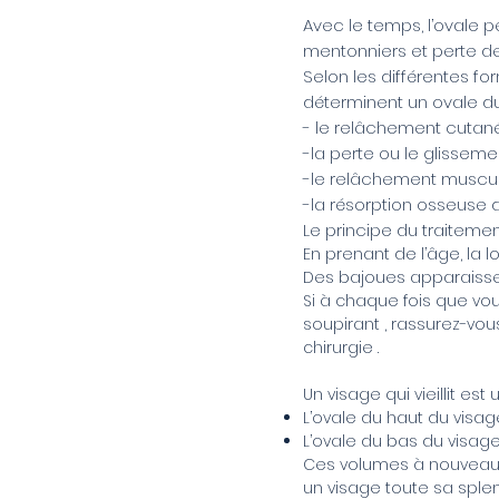
Avec le temps, l’ovale 
mentonniers et perte de
Selon les différentes fo
déterminent un ovale du
- le relâchement cutané
-la perte ou le glissem
-le relâchement muscu
-la résorption osseuse
Le principe du traitemen
En prenant de l’âge, la l
Des bajoues apparaissent,
Si à chaque fois que vou
soupirant , rassurez-vou
chirurgie .
Un visage qui vieillit es
L’ovale du haut du vis
L’ovale du bas du visag
Ces volumes à nouveau 
un visage toute sa sple