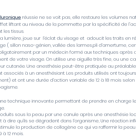
aluronique
réussie ne se voit pas, elle restaure les volumes na
fet liftant au niveau de la pommette par la spécificité de l'a
 les tissus.
a lumière, joue sur l’éclat du visage et adoucit les traits en r
ge ( sillon naso-génien, vallée des larmes,pli d’amertume, cern
 obligatoirement par un médecin formé aux techniques après a
ent de votre visage. On utilise une aiguille très fine, ou une c
seur cutanée. Une anesthésie peut-être pratiquée au préalable
t associés à un anesthésiant. Les produits utilisés ont toujou
t) et ont une durée d’action variable de 12 à 18 mois selon la
abagisme.
une technique innovante permettant de prendre en charge l
e.
ntroduits sous la peau par une canule après une anesthésie loc
est à dire qu’ils se dégradent dans l’organisme, Une réaction i
stimule la production de collagène ce qui va raffermir la peau 
9 à 12 mois.