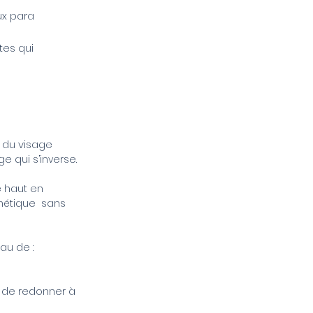
ux para
tes qui
e du visage
e qui s’inverse.
e haut en
thétique sans
au de :
t de redonner à