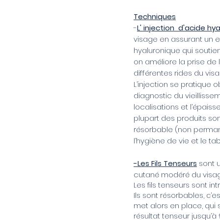
Techniques
-
L' injection d'acide hy
visage en assurant un ef
hyaluronique qui soutient
on améliore la prise de l
différentes rides du visa
L’injection se pratique
diagnostic du vieillissem
localisations et l’épais
plupart des produits son
résorbable (non permanen
l’hygiène de vie et le t
-
Les Fils Tenseurs
sont 
cutané modéré du visag
Les fils tenseurs sont i
Ils sont résorbables, c’
met alors en place, qui 
résultat tenseur jusqu’à 