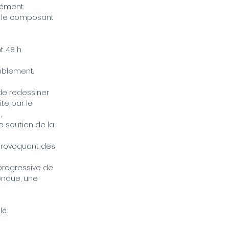
nément.
t, le composant
t 48 h
mblement.
 de redessiner
ite par le
,
e soutien de la
 provoquant des
 progressive de
tendue, une
lé.