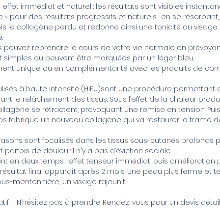
un effet immédiat et naturel : les résultats sont visibles instanta
 » pour des résultats progressifs et naturels : en se résorban
s le collagène perdu et redonne ainsi une tonicité au visage.
.
us pouvez reprendre le cours de votre vie normale en prévoyan
ont simples ou peuvent être marquées par un léger bleu.
aitement unique ou en complémentarité avec les produits de co
calisés à haute intensité (HIFU)sont une procédure permettant
itant le relâchement des tissus. Sous l’effet de la chaleur produ
ollagène se rétractent, provoquant une remise en tension. Puis
ps fabrique un nouveau collagène qui va restaurer la trame d
ltrasons sont focalisés dans les tissus sous-cutanés profonds
parfois de douleur.Il n'y a pas d’éviction sociale.
ent en deux temps : effet tenseur immédiat, puis amélioration
e résultat final apparaît après 2 mois. Une peau plus ferme et 
us-mentonnière, un visage rajeunit.
icatif – N’hésitez pas à prendre Rendez-vous pour un devis détail