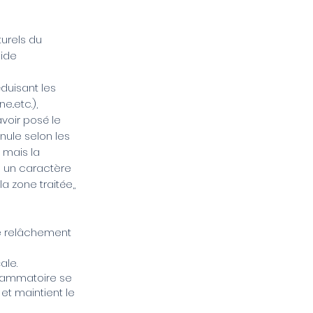
turels du
cide
éduisant les
e..etc.),
voir posé le
anule selon les
 mais la
rs un caractère
 zone traitée,,
e relâchement
ale.
nflammatoire se
et maintient le