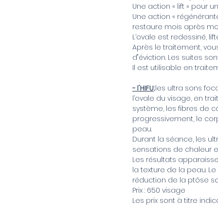
Une action « lift » pour 
Une action « régénérante
restaure mois après moi
L’ovale est redessiné, lifté
Après le traitement, vo
d"éviction. Les suites s
Il est utilisable en tr
- l'HIFU;
les ultra sons fo
l’ovale du visage, en tra
système, les fibres de c
progressivement, le cor
peau.
Durant la séance, les u
sensations de chaleur et 
Les résultats apparaiss
la texture de la peau. L
réduction de la ptôse so
Prix : 650 visage
Les prix sont à titre ind