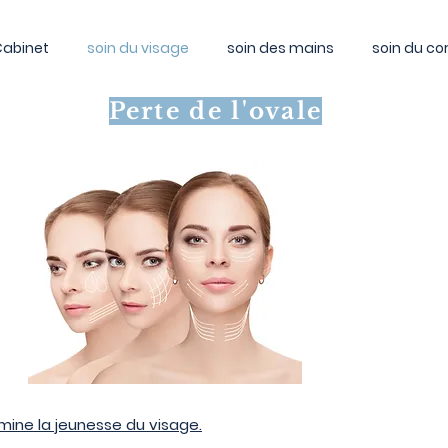
Cabinet
soin du visage
soin des mains
soin du co
Perte de l'ovale
mine la jeunesse du visage.