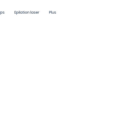
rps
Epilation laser
Plus