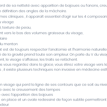
perd de sa netteté avec apparition de bajoues ou fanons, cre
 définition des angles de la mâchoire.
rmes cliniques , il apparaît essentiel d’agir sur les 4 composan
 visage:
, texture de peau,
ent vers le bas des volumes graisseux du visage,
laire
 du menton
t est de toujours respecter l’anatomie et l’harmonie naturell
oi de la gravité prend toute son ampleur. On parle du V du visag
 le visage s’affaisse, les traits se relâchent.
s vous regardez dans la glace, vous étirez votre visage vers l
s , il existe plusieurs techniques non invasive en médecine es
t un visage qui perd la ligne de ses contours que ce soit au nive
age avec le creusement des tempes
e avec l’apparition des bajoues
en place et un ovale redessiné de façon subtile permettron
ndeur.